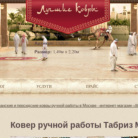
Страна:
Иран
Состав:
шерсть с шёлком
Артикул:
232816
Размер:
1,49м х 2,20м
ОГ
УСЛУГИ
ПРАЙС
С
анские и персидские ковры ручной работы в Москве - интернет-магазин «Be
Ковер ручной работы Табриз