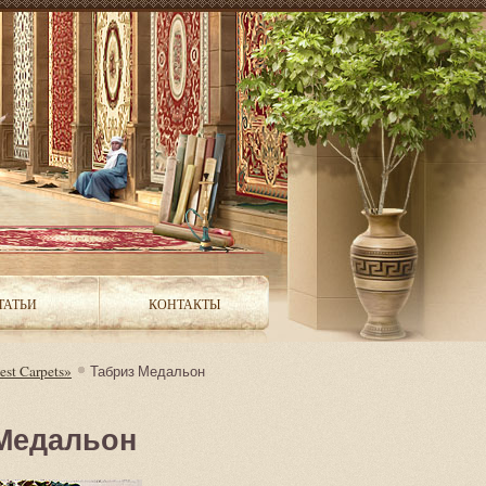
ТАТЬИ
КОНТАКТЫ
st Carpets»
Табриз Медальон
 Медальон