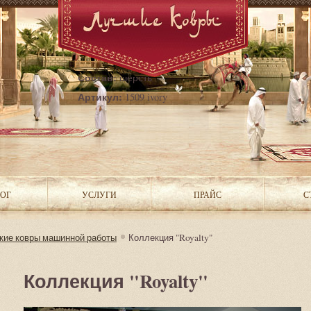
Страна:
Бельгия
Состав:
шерсть
Артикул:
1509 ivory
ОГ
УСЛУГИ
ПРАЙС
С
кие ковры машинной работы
Коллекция "Royalty"
Коллекция "Royalty"