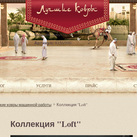
Страна:
Бельгия
Состав:
шерсть
Артикул:
8156/990
ОГ
УСЛУГИ
ПРАЙС
С
кие ковры машинной работы
Коллекция "Loft"
Коллекция "Loft"